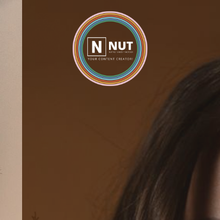
EN
Home
NUT
Services
Fotogalerij